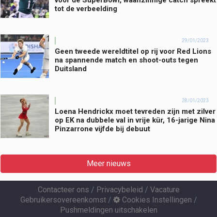
tot de verbeelding
29/01/2023
Geen tweede wereldtitel op rij voor Red Lions
na spannende match en shoot-outs tegen
Duitsland
28/01/2023
Loena Hendrickx moet tevreden zijn met zilver
op EK na dubbele val in vrije kür, 16-jarige Nina
Pinzarrone vijfde bij debuut
Meer nieuws
Contacteer ons
/
Privacybeleid
/
Vacature
Gebruikersovereenkomst
/
Cookies Instellingen
/
Pushmeldingen uitschakelen