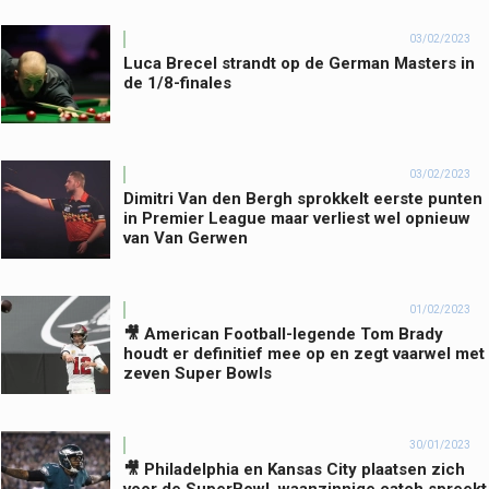
03/02/2023
Luca Brecel strandt op de German Masters in
de 1/8-finales
03/02/2023
Dimitri Van den Bergh sprokkelt eerste punten
in Premier League maar verliest wel opnieuw
van Van Gerwen
01/02/2023
🎥 American Football-legende Tom Brady
houdt er definitief mee op en zegt vaarwel met
zeven Super Bowls
30/01/2023
🎥 Philadelphia en Kansas City plaatsen zich
voor de SuperBowl, waanzinnige catch spreekt