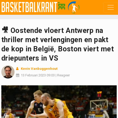
🎥 Oostende vloert Antwerp na
thriller met verlengingen en pakt
de kop in België, Boston viert met
driepunters in VS
Kevin Vanbuggenhout
13 Februari 2023
09:03
|
Reageer