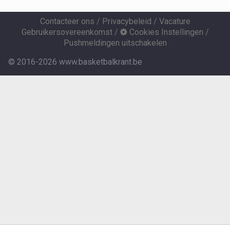
Contacteer ons
/
Privacybeleid
/
Vacature
Gebruikersovereenkomst
/
Cookies Instellingen
/
Pushmeldingen uitschakelen
© 2016-2026 www.basketbalkrant.be