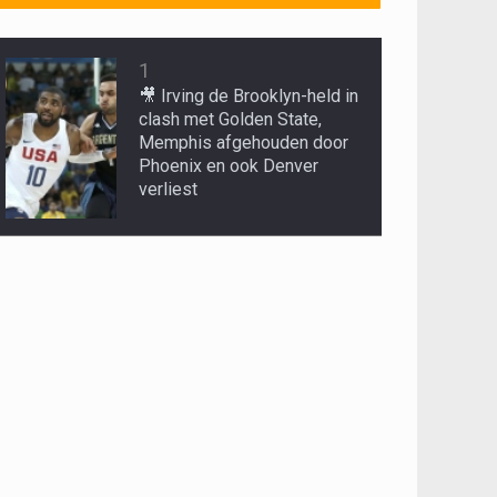
1
🎥 Irving de Brooklyn-held in
clash met Golden State,
Memphis afgehouden door
Phoenix en ook Denver
verliest